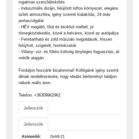
rugalmas szerződéskötés
- Indusztriális dizájn, felújított loftos környezet, elegáns
üzleti atmoszféra, igény szerinti kialakítás, 24 órás
portaszolgálat
- HÉV megálló, főút és bicikliút mellett, jó
tömegközlekedés, közel a belváros, közel az autópálya
- Fenntartható és zöld műszaki megoldások, frissen
felújított, szigetelt, homlokzatok
- Villany- víz- és fűtési költség tényleges fogyasztás, al-
mérők alapján
Forduljon hozzánk bizalommal! Kollégáink igény szerint
állnak rendelkezésére, hogy ideális bérleményt találjon
nálunk reális áron.
Telefon: +36309962962
Jellemzők
Jellemzők
Azonosító:
Goli8-21