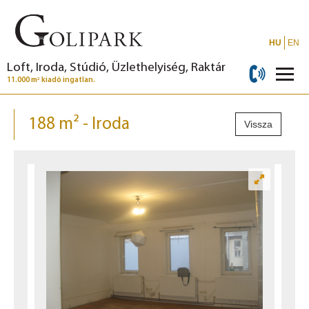
HU
EN
Loft, Iroda, Stúdió, Üzlethelyiség, Raktár
2
11.000 m
kiadó ingatlan.
188 m² - Iroda
Vissza