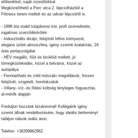
előterekkel, saját vizesblokkal.
Megközelíthető a Perc utca 2. lépcsőházból a
Fittness terem mellett és az udvari lépcsőről is.
- 1998 óta stabil tulajdonosi kör, profi üzemeltetés,
rugalmas szerződéskötés
- Indusztriális dizájn, felújított loftos környezet,
elegáns üzleti atmoszféra, igény szerinti kialakítás, 24
órás portaszolgálat
- HÉV megálló, főút és bicikliút mellett, jó
tömegközlekedés, közel a belváros, közel az
autópálya
- Fenntartható és zöld műszaki megoldások, frissen
felújított, szigetelt, homlokzatok
- Villany- víz- és fűtési költség tényleges fogyasztás,
al-mérők alapján
Forduljon hozzánk bizalommal! Kollégáink igény
szerint állnak rendelkezésére, hogy ideális bérleményt
találjon nálunk reális áron.
Telefon: +36309962962