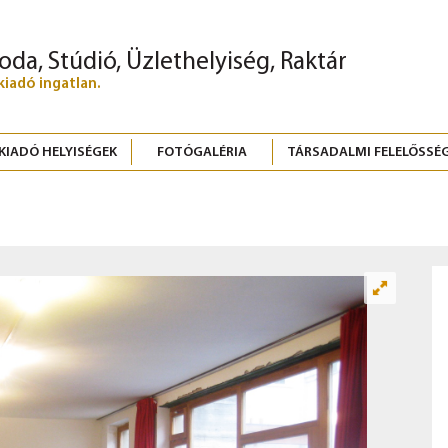
roda, Stúdió, Üzlethelyiség, Raktár
kiadó ingatlan.
KIADÓ HELYISÉGEK
FOTÓGALÉRIA
TÁRSADALMI FELELŐSSÉ