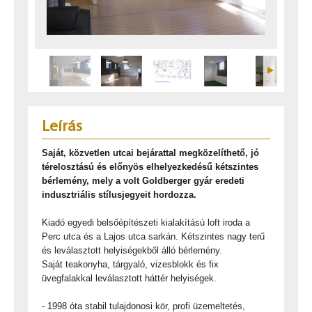
Leírás
Saját, közvetlen utcai bejárattal megközelíthető, jó
térelosztású és előnyös elhelyezkedésű kétszintes
bérlemény, mely a volt Goldberger gyár eredeti
indusztriális stílusjegyeit hordozza.
Kiadó egyedi belsőépítészeti kialakítású loft iroda a
Perc utca és a Lajos utca sarkán. Kétszintes nagy terű
és leválasztott helyiségekből álló bérlemény.
Saját teakonyha, tárgyaló, vizesblokk és fix
üvegfalakkal leválasztott háttér helyiségek.
- 1998 óta stabil tulajdonosi kör, profi üzemeltetés,