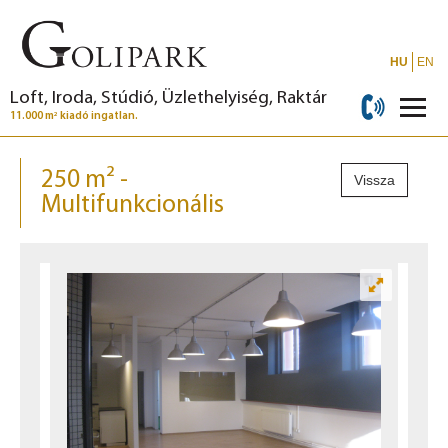
HU
EN
Loft, Iroda, Stúdió, Üzlethelyiség, Raktár
2
11.000 m
kiadó ingatlan.
250 m² -
Vissza
Multifunkcionális