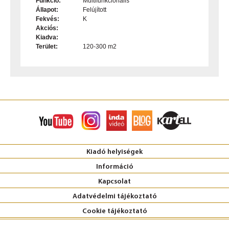
Funkció:
Multifunkcionális
Állapot:
Felújított
Fekvés:
K
Akciós:
Kiadva:
Terület:
120-300 m2
Kiadó helyiségek
Információ
Kapcsolat
Adatvédelmi tájékoztató
Cookie tájékoztató