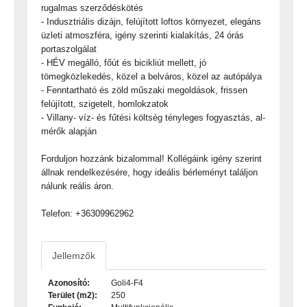
rugalmas szerződéskötés
- Indusztriális dizájn, felújított loftos környezet, elegáns
üzleti atmoszféra, igény szerinti kialakítás, 24 órás
portaszolgálat
- HÉV megálló, főút és bicikliút mellett, jó
tömegközlekedés, közel a belváros, közel az autópálya
- Fenntartható és zöld műszaki megoldások, frissen
felújított, szigetelt, homlokzatok
- Villany- víz- és fűtési költség tényleges fogyasztás, al-
mérők alapján
Forduljon hozzánk bizalommal! Kollégáink igény szerint
állnak rendelkezésére, hogy ideális bérleményt találjon
nálunk reális áron.
Telefon: +36309962962
Jellemzők
Azonosító:
Goli4-F4
Terület (m2):
250