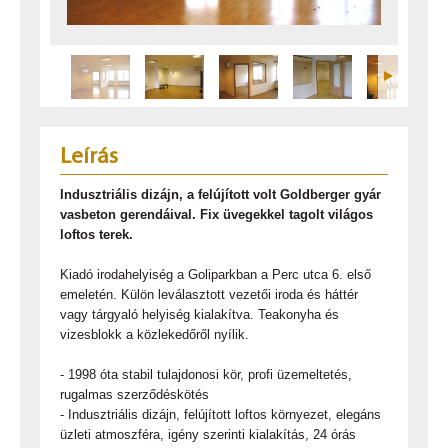
Leírás
Indusztriális dizájn, a felújított volt Goldberger gyár
vasbeton gerendáival. Fix üvegekkel tagolt világos
loftos terek.
Kiadó irodahelyiség a Goliparkban a Perc utca 6. első
emeletén. Külön leválasztott vezetői iroda és háttér
vagy tárgyaló helyiség kialakítva. Teakonyha és
vizesblokk a közlekedőről nyílik.
- 1998 óta stabil tulajdonosi kör, profi üzemeltetés,
rugalmas szerződéskötés
- Indusztriális dizájn, felújított loftos környezet, elegáns
üzleti atmoszféra, igény szerinti kialakítás, 24 órás