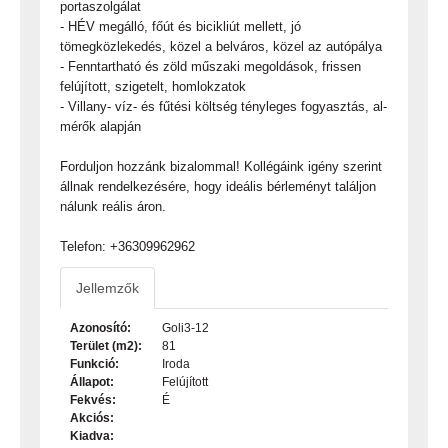
portaszolgálat
- HÉV megálló, főút és bicikliút mellett, jó
tömegközlekedés, közel a belváros, közel az autópálya
- Fenntartható és zöld műszaki megoldások, frissen
felújított, szigetelt, homlokzatok
- Villany- víz- és fűtési költség tényleges fogyasztás, al-
mérők alapján
Forduljon hozzánk bizalommal! Kollégáink igény szerint
állnak rendelkezésére, hogy ideális bérleményt találjon
nálunk reális áron.
Telefon: +36309962962
Jellemzők
Azonosító:
Goli3-12
Terület (m2):
81
Funkció:
Iroda
Állapot:
Felújított
Fekvés:
É
Akciós:
Kiadva: