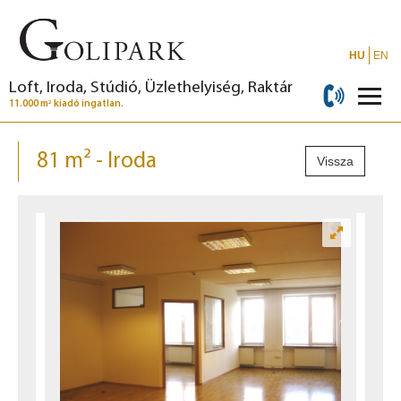
HU
EN
Loft, Iroda, Stúdió, Üzlethelyiség, Raktár
2
11.000 m
kiadó ingatlan.
81 m² - Iroda
Vissza